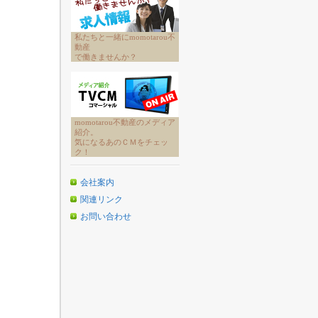
私たちと一緒にmomotarou不
動産
で働きませんか？
momotarou不動産のメディア
紹介。
気になるあのＣＭをチェッ
ク！
会社案内
関連リンク
お問い合わせ