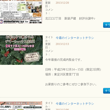
更新
2013/12/20
日：
コメン
ト：
北江口2丁目 新築戸建 好評分譲中♪
タイト
今週のインターネットチラシ
ル：
更新
2013/12/13
日：
コメン
ト：
今年最後の完成内覧会です。
日時：平成25年12月14～15日（限定2日間）
場所：東淀川区豊里7丁目
お家創りのご参考にぜひご参加下さい。
タイト
今週のインターネットチラシ
ル：
更新
2013/12/06