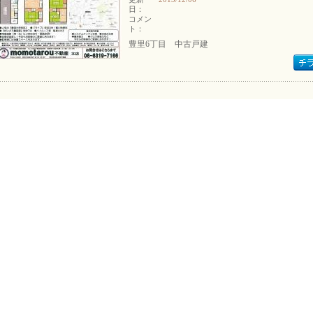
日：
コメン
ト：
豊里6丁目 中古戸建