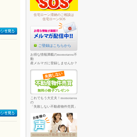
住宅ローン滞納のご相談は
住宅ローンSOS
ご登録はこちらから
お得な情報満載のmomotarou不
動
産メルマガに登録しませんか？
これでもう大丈夫！momotarou
の
「失敗しない不動産物件売買」
momotarou不動産で物件を探