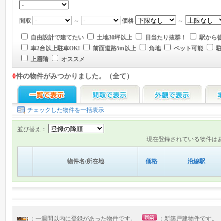
間取
～
価格
～
自由設計で建てたい
土地30坪以上
日当たり抜群！
駅から徒
車2台以上駐車OK!
前面道路5m以上
角地
ペット可能
上層階
オススメ
0
件の物件がみつかりました。（全て）
チェックした物件を一括表示
並び替え：
現在登録されている物件は
物件名/所在地
価格
沿線駅
：一週間以内に登録があった物件です。
：新築戸建物件です